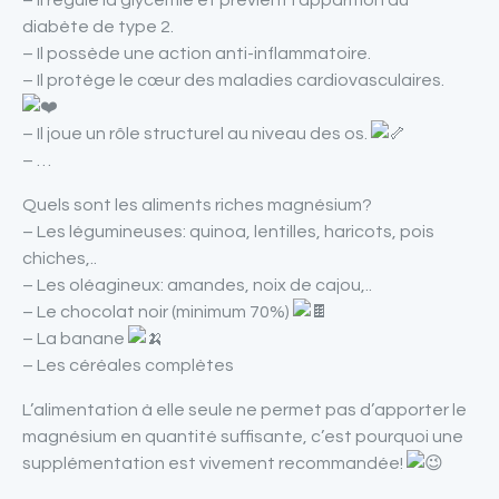
– Il régule la glycémie et prévient l’apparition du
diabète de type 2.
– Il possède une action anti-inflammatoire.
– Il protège le cœur des maladies cardiovasculaires.
– Il joue un rôle structurel au niveau des os.
– …
Quels sont les aliments riches magnésium?
– Les légumineuses: quinoa, lentilles, haricots, pois
chiches,..
– Les oléagineux: amandes, noix de cajou,..
– Le chocolat noir (minimum 70%)
– La banane
– Les céréales complètes
L’alimentation à elle seule ne permet pas d’apporter le
magnésium en quantité suffisante, c’est pourquoi une
supplémentation est vivement recommandée!