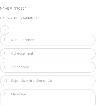
N° ABP : 570801
N° TVA : BE0760430213