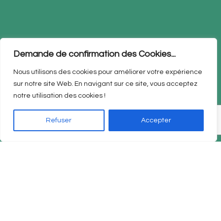
Contact
Liens utiles
Demande de confirmation des Cookies...
Rue du Touquet 15, 7522
Nos services
Nous utilisons des cookies pour améliorer votre expérience
Tournai
sur notre site Web. En navigant sur ce site, vous acceptez
Notre gamme de produits
notre utilisation des cookies !
Conseils santé &
info@pharmacie-
actualités
blandain.be
Refuser
Accepter
Politique de
+32 69 35 22 15
confidentialité
Suivez-nous
Facebook