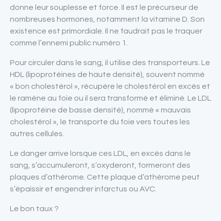
donne leur souplesse et force. Il est le précurseur de
nombreuses hormones, notamment la vitamine D. Son
existence est primordiale. Il ne faudrait pas le traquer
comme l’ennemi public numéro 1.
Pour circuler dans le sang, il utilise des transporteurs. Le
HDL (lipoprotéines de haute densité), souvent nommé
« bon cholestérol », récupère le cholestérol en excès et
le ramène au foie ou il sera transformé et éliminé. Le LDL
(lipoprotéine de basse densité), nommé « mauvais
cholestérol », le transporte du foie vers toutes les
autres cellules.
Le danger arrive lorsque ces LDL, en excès dans le
sang, s’accumuleront, s’oxyderont, formeront des
plaques d’athérome. Cette plaque d’athérome peut
s’épaissir et engendrer infarctus ou AVC.
Le bon taux ?