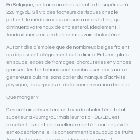
En Belgique, on traite un cholestérol total supérieur à
220 mg/dL. S’il y a des facteurs de risques chez le
patient, le médecin vous prescrira une statine, qui
diminuera votre taux de cholestérol. Idéalement, il
faudrait mesurer le ratio bon/mauvais cholestérol.
Autant dire d’emblée que de nombreux belges frôlent
ou dépassent allègrement cette limite. Fritures, plats
en sauce, excès de fromages, charcuteries et viandes
grasses, les tentations sont nombreuses dans notre
généreuse cuisine, sans parler du manque d’activité
physique, du surpoids et de la consommation d »alcool.
Que manger ?
Des crétois présentent un taux de cholestérol total
supérieur à 400mg/dL ; mais leur ratio HDL/LDL est
excellent. Ils sont en excellente santé ! Leur longévité
est exceptionnelle ! Ils consomment beaucoup de fruits
frais, fruits secs, oléagineux (amandes, noix,…),