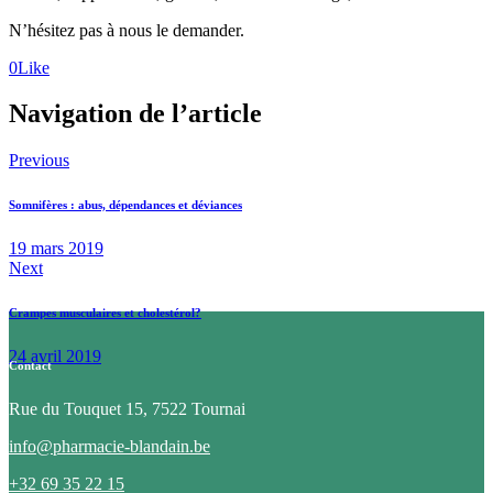
N’hésitez pas à nous le demander.
0
Like
Navigation de l’article
Previous
Somnifères : abus, dépendances et déviances
19 mars 2019
Next
Crampes musculaires et cholestérol?
24 avril 2019
Contact
Rue du Touquet 15, 7522 Tournai
info@pharmacie-blandain.be
+32 69 35 22 15